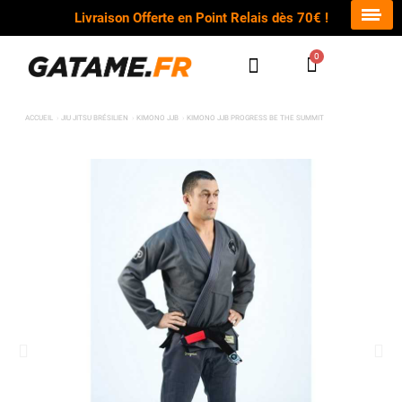
Livraison Offerte en Point Relais dès 70€ !
ACCUEIL
JIU JITSU BRÉSILIEN
KIMONO JJB
KIMONO JJB PROGRESS BE THE SUMMIT