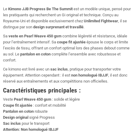
Le
Kimono JJB Progress Be The Summit
est un modèle unique, pensé pour
les pratiquants qui recherchent un Gi original et technique. Conçu au
Royaume-Uni et disponible exclusivement chez
Unlimited Fightwear
, il se
distingue par son
design surprenant et travaillé
.
Sa
veste en Pearl Weave 450 gsm
combine légèreté et résistance, idéale
pour l’entraînement intensif. Sa
coupe fit ajustée
épouse le corps et limite
l’excès de tissu, offrant un confort optimal lors des phases debout comme
au sol. Le
pantalon en coton
complète l’ensemble avec robustesse et
confort.
Ce kimono est livré avec un
sac inclus
, pratique pour transporter votre
équipement. Attention cependant : il est
non homologué IBJJF
, il est donc
réservé aux entraînements et aux compétitions non officielles.
Caractéristiques principales :
Veste
Pearl Weave 450 gsm
: solide et légère
Coupe fit ajustée
: confort et mobilité
Pantalon en coton
robuste
Design original
signé Progress
Sac inclus
pour le transport
Attention: Non homologué IBJJF