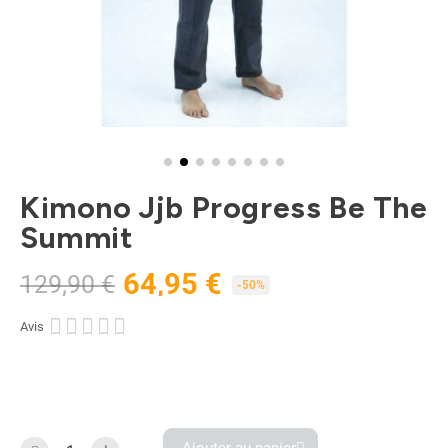
Kimono Jjb Progress Be The
Summit
64,95 €
129,90 €
TTC
-50%





Avis