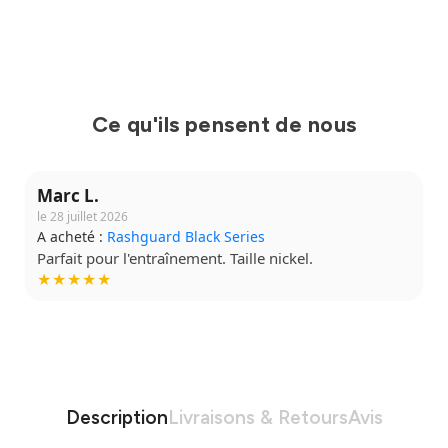
Ce qu'ils pensent de nous
Claire M.
le 3 août 2026
A acheté :
Short Grappling V2
l.
Tissu confortable, je le mets à chaqu
★★★★☆
Description
Livraisons & Retours
Avis