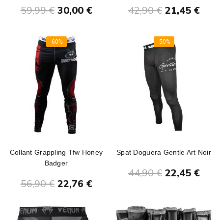
Ajouter au panier
Ajouter au panier
59,99 €
30,00 €
42,90 €
21,45 €
-60%
-50%
Collant Grappling Tfw Honey
Spat Doguera Gentle Art Noir
Badger
Ajouter au panier
44,90 €
22,45 €
Ajouter au panier
56,90 €
22,76 €