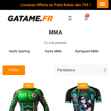
Livraison Offerte en Point Relais dès 70€ !
MMA
Il y a 66 produits.
Gants Sparring
Gants MMA
Rashguard MMA
Filtre
-60%
-60%