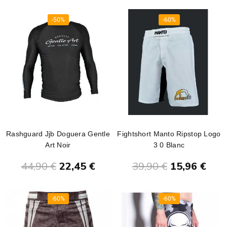
-50%
-60%
Rashguard Jjb Doguera Gentle
Fightshort Manto Ripstop Logo
Art Noir
3 0 Blanc
Ajouter au panier
Ajouter au panier
44,90 €
22,45 €
39,90 €
15,96 €
-60%
-60%