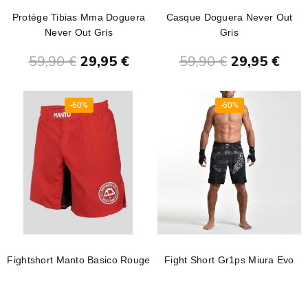
Protège Tibias Mma Doguera
Casque Doguera Never Out
Never Out Gris
Gris
Ajouter au panier
Ajouter au panier
59,90 €
29,95 €
59,90 €
29,95 €
-60%
-60%
Fightshort Manto Basico Rouge
Fight Short Gr1ps Miura Evo
Ajouter au panier
Ajouter au panier
39,90 €
15,96 €
69,90 €
27,96 €